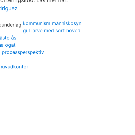
orteringskod. Läs mer här.
driguez
kommunism människosyn
gul larve med sort hoved
västerås
na ögat
t processperspektiv
 huvudkontor