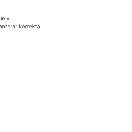
ue »
nterar korrekta