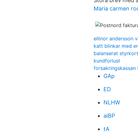
Stora brev med s
Maria carmen ro
ellinor andersson 
katt blinkar med e
balanserat styrkor
kundforlust
forsakringskassan
GAp
ED
NLHW
aiBP
tA