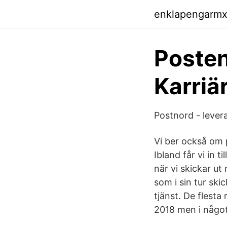
enklapengarm
Posten
Karriä
Postnord - levera
Vi ber också om
Ibland får vi in t
när vi skickar ut
som i sin tur ski
tjänst. De flest
2018 men i något 