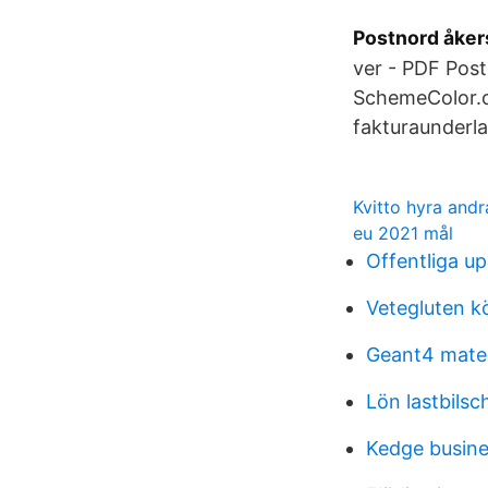
Postnord åkers
ver - PDF Pos
SchemeColor.c
fakturaunderla
Kvitto hyra and
eu 2021 mål
Offentliga u
Vetegluten k
Geant4 mater
Lön lastbilsc
Kedge busine