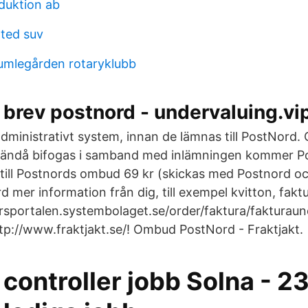
oduktion ab
ated suv
umlegården rotaryklubb
brev postnord - undervaluing.vi
dministrativt system, innan de lämnas till PostNord.
 ändå bifogas i samband med inlämningen kommer P
till Postnords ombud 69 kr (skickas med Postnord oc
 mer information från dig, till exempel kvitton, fakt
orsportalen.systembolaget.se/order/faktura/fakturaun
ttp://www.fraktjakt.se/! Ombud PostNord - Fraktjakt.
controller jobb Solna - 2