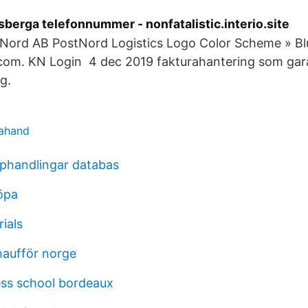
berga telefonnummer - nonfatalistic.interio.site
tNord AB PostNord Logistics Logo Color Scheme » Bl
om. KN Login 4 dec 2019 fakturahantering som gara
g.
rahand
pphandlingar databas
öpa
ials
haufför norge
ss school bordeaux