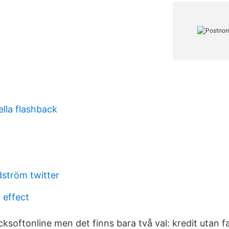
lla flashback
ndström twitter
 effect
cksoftonline men det finns bara två val: kredit utan 