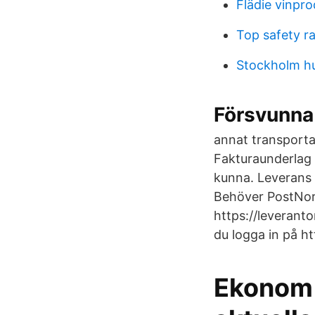
Flädie vinpr
Top safety r
Stockholm h
Försvunna 
annat transporta
Fakturaunderlag
kunna. Leverans 
Behöver PostNord
https://leverant
du logga in på h
Ekonom 