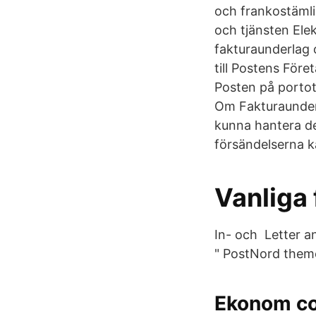
och frankostämli
och tjänsten Elek
fakturaunderlag 
till Postens För
Posten på portot
Om Fakturaunder
kunna hantera de
försändelserna k
Vanliga 
In- och Letter an
" PostNord theme
Ekonom con