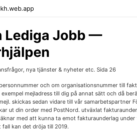
xkh.web.app
 Lediga Jobb —
rhjälpen
nsfrågor, nya tjänster & nyheter etc. Sida 26
 personnummer och om organisationsnummer till fakt
ill exempel mejladress till dig på annat sätt och då ber
 mejl. skickas sedan vidare till vår samarbetspartner 
ckar ut din order med PostNord. utväxlat fakturaunder
a räknar med att kunna ta emot fakturaunderlag under 
fall kan det dröja till 2019.