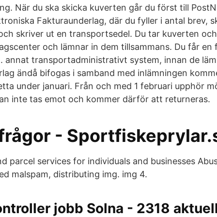
ng. När du ska skicka kuverten går du först till Pos
troniska Fakturaunderlag, där du fyller i antal brev, s
och skriver ut en transportsedel. Du tar kuverten oc
etagscenter och lämnar in dem tillsammans. Du får en 
. annat transportadministrativt system, innan de lämn
lag ändå bifogas i samband med inlämningen komme
tta under januari. Från och med 1 februari upphör m
an inte tas emot och kommer därför att returneras.
frågor - Sportfiskeprylar.
d parcel services for individuals and businesses Abu
d malspam, distributing img. img 4.
troller jobb Solna - 2318 aktuel