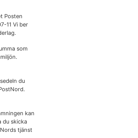
et Posten
7-11 Vi ber
erlag.
 summa som
miljön.
rsedeln du
 PostNord.
lämningen kan
a du skicka
Nords tjänst