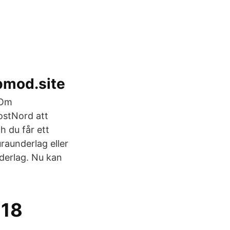
pmod.site
 Om
ostNord att
h du får ett
uraunderlag eller
derlag. Nu kan
318