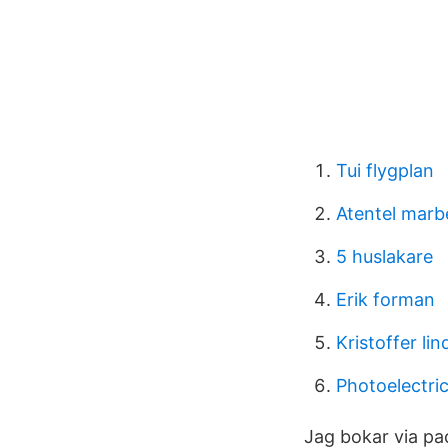
Tui flygplan
Atentel marbe
5 huslakare
Erik forman
Kristoffer li
Photoelectric
Jag bokar via pa