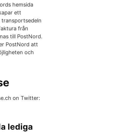
tNords hemsida
kapar ett
h transportsedeln
faktura från
as till PostNord.
r PostNord att
öjligheten och
se
se.ch on Twitter:
la lediga