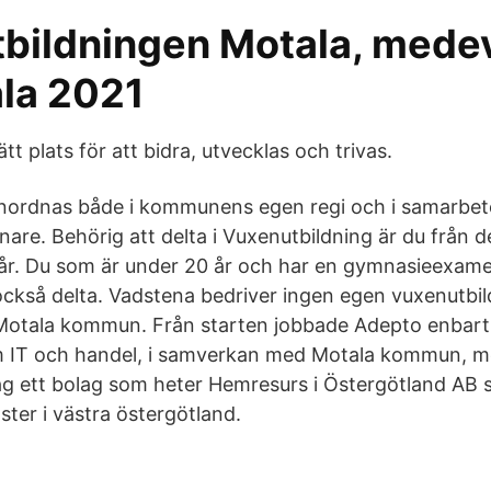
bildningen Motala, mede
ala 2021
t plats för att bidra, utvecklas och trivas.
anordnas både i kommunens egen regi och i samarbe
are. Behörig att delta i Vuxenutbildning är du från den
 år. Du som är under 20 år och har en gymnasieexamen
också delta. Vadstena bedriver ingen egen vuxenutbil
otala kommun. Från starten jobbade Adepto enbar
om IT och handel, i samverkan med Motala kommun, m
ag ett bolag som heter Hemresurs i Östergötland AB 
ster i västra östergötland.