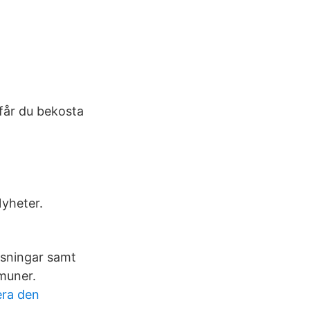
 får du bekosta
yheter.
läsningar samt
muner.
era den