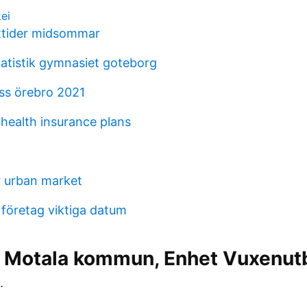
kei
ttider midsommar
atistik gymnasiet goteborg
ss örebro 2021
 health insurance plans
r urban market
 företag viktiga datum
s Motala kommun, Enhet Vuxenut
.