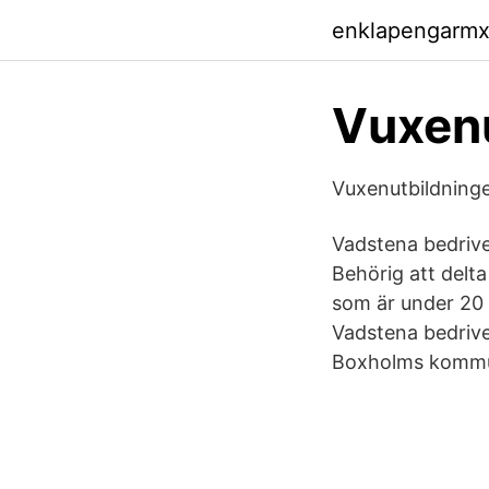
enklapengarm
Vuxenu
Vuxenutbildning
Vadstena bedriv
Behörig att delta
som är under 20 
Vadstena bedriv
Boxholms kommun