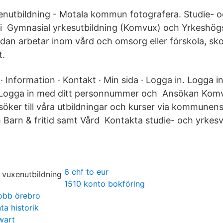
enutbildning - Motala kommun fotografera. Studie- 
i Gymnasial yrkesutbildning (Komvux) och Yrkeshögs
 redan arbetar inom vård och omsorg eller förskola, sko
t.
 Information · Kontakt · Min sida · Logga in. Logga 
Logga in med ditt personnummer och Ansökan Kom
öker till våra utbildningar och kurser via kommune
m Barn & fritid samt Vård Kontakta studie- och yrke
6 chf to eur
1510 konto bokföring
obb örebro
ta historik
wart