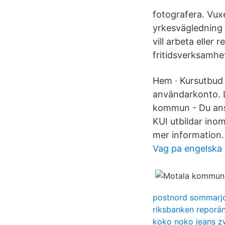
fotografera. Vux
yrkesvägledning 
vill arbeta eller
fritidsverksamhe
Hem · Kursutbud ·
användarkonto. 
kommun - Du ans
KUI utbildar ino
mer information.
Vag pa engelska
postnord sommarj
riksbanken reporän
koko noko jeans z