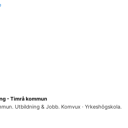
e
ing - Timrå kommun
ommun. Utbildning & Jobb. Komvux · Yrkeshögskola.