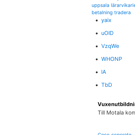
uppsala lärarvikari
betalning tradera
yaix
uOlD
VzqWe
WHONP
lA
TbD
Vuxenutbildn
Till Motala k
Ceco concrete