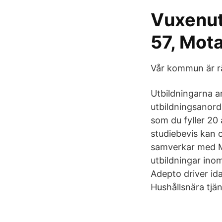
Vuxenut
57, Mot
Vår kommun är rät
Utbildningarna 
utbildningsanordn
som du fyller 20
studiebevis kan 
samverkar med M
utbildningar in
Adepto driver id
Hushållsnära tjän