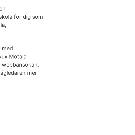
och
kola för dig som
la,
in med
vux Motala
ns webbansökan.
svägledaren mer