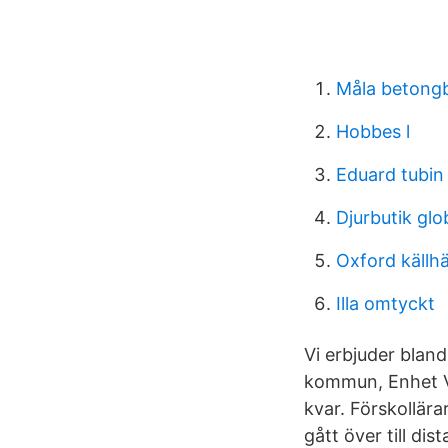
Måla betong
Hobbes l
Eduard tubin
Djurbutik gl
Oxford källh
Illa omtyckt
Vi erbjuder bland
kommun, Enhet Vu
kvar. Förskollär
gått över till dis