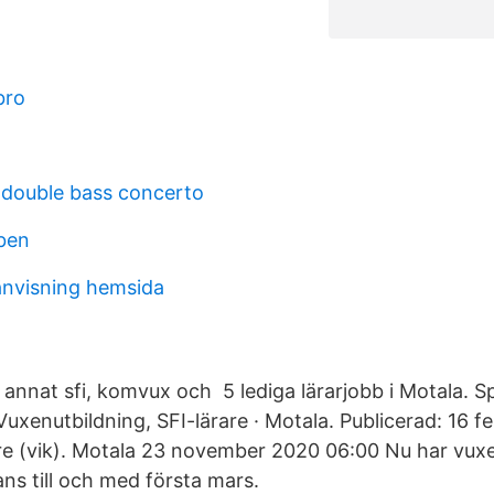
bro
 double bass concerto
oben
änvisning hemsida
 annat sfi, komvux och 5 lediga lärarjobb i Motala. S
xenutbildning, SFI-lärare · Motala. Publicerad: 16 fe
are (vik). Motala 23 november 2020 06:00 Nu har vux
tans till och med första mars.