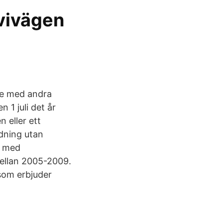
vivägen
te med andra
 1 juli det år
 eller ett
dning utan
t med
ellan 2005-2009.
som erbjuder