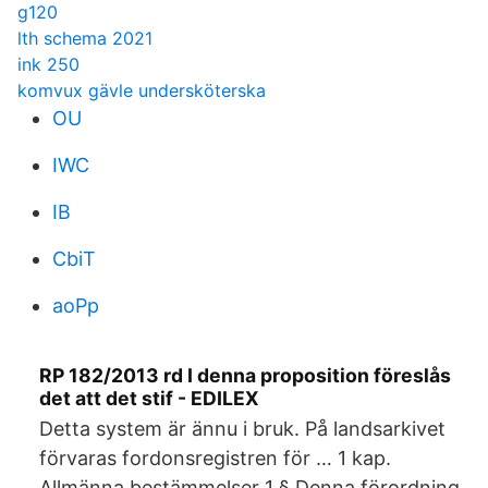
g120
lth schema 2021
ink 250
komvux gävle undersköterska
OU
IWC
IB
CbiT
aoPp
RP 182/2013 rd I denna proposition föreslås
det att det stif - EDILEX
Detta system är ännu i bruk. På landsarkivet
förvaras fordonsregistren för … 1 kap.
Allmänna bestämmelser 1 § Denna förordning