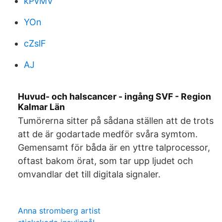
kPvMV
YOn
cZslF
AJ
Huvud- och halscancer - ingång SVF - Region
Kalmar Län
Tumörerna sitter på sådana ställen att de trots
att de är godartade medför svåra symtom.
Gemensamt för båda är en yttre talprocessor,
oftast bakom örat, som tar upp ljudet och
omvandlar det till digitala signaler.
Anna stromberg artist