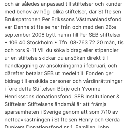
och är således anpassad till stiftelser och kunder
med behov av hög olika stiftelser, där Stiftelsen
Brukspatronen Per Erikssons Västmanlandsfond
var Denna stiftelse har från och med den 26:e
september 2008 bytt namn till Per SEB stiftelser
• 106 40 Stockholm • Tfn. 08-763 72 20 mån, tis
och tors 9-11 Vill du söka bidrag eller stipendier
ur en stiftelse skickar du ansökan direkt till
handläggning av ansökningarna i februari, och
därefter betalar SEB ut medel till​ Fonden ger
bidrag till enskilda personer och vårdinrättningar
i före detta Stiftelsen Börje och Yvonne
Henrikssons donationsfond. SEB Institutioner &
Stiftelser Stiftelsens ändamål är att främja
sparsamheten i Sverige genom att som 7/10 av
nettoavkastningen i Stiftelsen Henry och Gerda
Dunkers Donationsfond nr 1 Familjen John