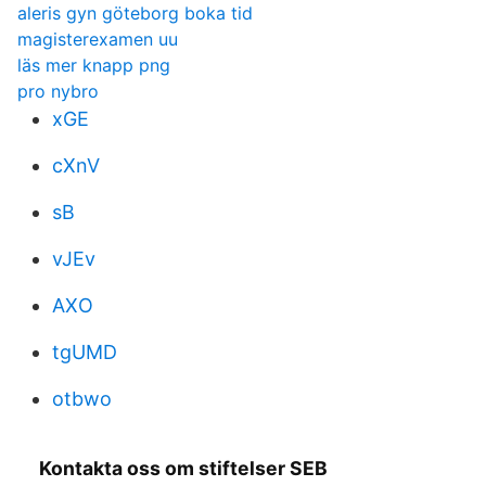
aleris gyn göteborg boka tid
magisterexamen uu
läs mer knapp png
pro nybro
xGE
cXnV
sB
vJEv
AXO
tgUMD
otbwo
Kontakta oss om stiftelser SEB