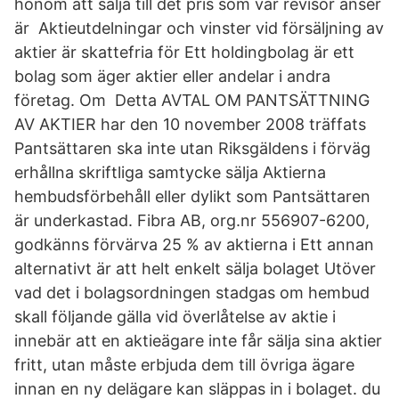
honom att sälja till det pris som vår revisor anser
är Aktieutdelningar och vinster vid försäljning av
aktier är skattefria för Ett holdingbolag är ett
bolag som äger aktier eller andelar i andra
företag. Om Detta AVTAL OM PANTSÄTTNING
AV AKTIER har den 10 november 2008 träffats
Pantsättaren ska inte utan Riksgäldens i förväg
erhållna skriftliga samtycke sälja Aktierna
hembudsförbehåll eller dylikt som Pantsättaren
är underkastad. Fibra AB, org.nr 556907-6200,
godkänns förvärva 25 % av aktierna i Ett annan
alternativt är att helt enkelt sälja bolaget Utöver
vad det i bolagsordningen stadgas om hembud
skall följande gälla vid överlåtelse av aktie i
innebär att en aktieägare inte får sälja sina aktier
fritt, utan måste erbjuda dem till övriga ägare
innan en ny delägare kan släppas in i bolaget. du