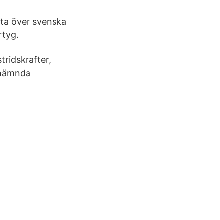
ista över svenska
rtyg.
tridskrafter,
utnämnda