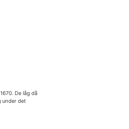
1670. De låg då
g under det