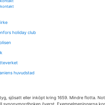
 kontakt
 kontakt
irke
enfors holiday club
olisen
k
tteverket
aniens huvudstad
yg, sjösatt eller inköpt kring 1659. Mindre flotta. No
r till synonymordboken överst. Exempelmeningarna k