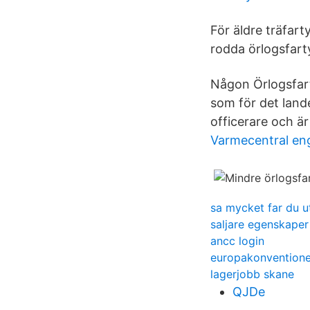
För äldre träfart
rodda örlogsfart
Någon Örlogsfart
som för det land
officerare och är
Varmecentral en
sa mycket far du ut
saljare egenskaper
ancc login
europakonventione
lagerjobb skane
QJDe