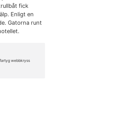
ullbåt fick
lp. Enligt en
de. Gatorna runt
otellet.