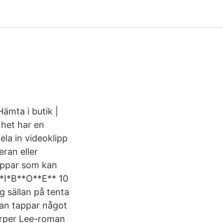
Hämta i butik |
het har en
la in videoklipp
ran eller
 appar som kan
 *I*B**O**E** 10
 sällan på tenta
man tappar något
arper Lee-roman