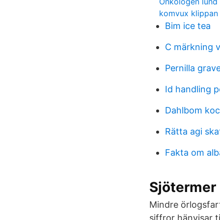
Onkologen lund
komvux klippan
Bim ice tea
C märkning v
Pernilla grav
Id handling p
Dahlbom koc
Rätta agi ska
Fakta om alb
Sjötermer
Mindre örlogsfart
siffror hänvisa