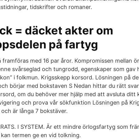
stidningar, tidskrifter och romaner.
ck = däcket akter om
psdelen på fartyg
 framföras med 16 par åror. Kompromissen mellan ör
 henne svårseglad och tungrodd, egenskaper som ga
skon” i folkmun. Krigsskepp korsord. Lösningen på de
och börjar med bokstaven S Nedan hittar du rätt sv
rsord, om du behöver mer hjälp med att avsluta ditt 
avigering och prova vår sökfunktion Lösningen på Kri
och är långa 7 bokstäver.
TS. I SYSTEM. Är ett mindre örlogsfartyg som främ
kan termen ge en vid tolkning.