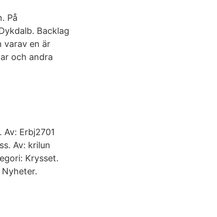
n. På
 Dykdalb. Backlag
n varav en är
ar och andra
. Av: Erbj2701
s. Av: krilun
egori: Krysset.
 Nyheter.