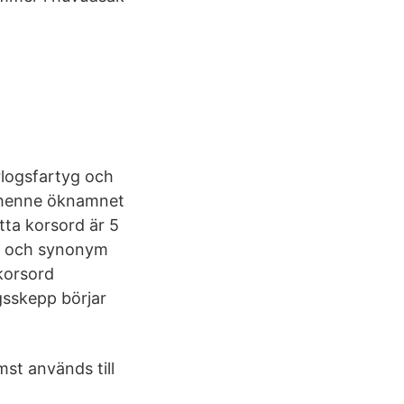
logsfartyg och
v henne öknamnet
tta korsord är 5
ar och synonym
korsord
gsskepp börjar
st används till