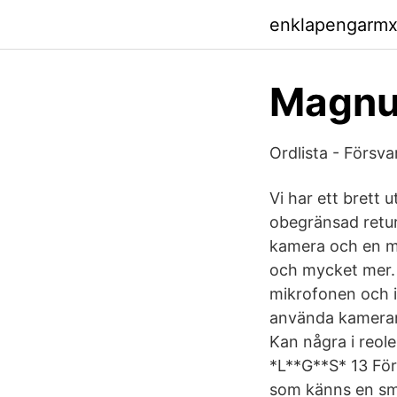
enklapengarm
Magnu
Ordlista - Försv
Vi har ett brett u
obegränsad retu
kamera och en mi
och mycket mer. 
mikrofonen och i
använda kameran
Kan några i reol
*L**G**S* 13 För
som känns en sm