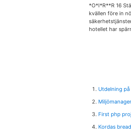
*O*I*R**R 16 Stä
kvällen före in n
säkerhetstjänste
hotellet har spär
Utdelning på 
Miljömanage
First php pro
Kordas brea