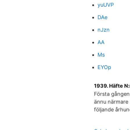
yuUVP
DAe
nJzn
AA
Ms
EYOp
1939. Häfte N:
Första gången 
ännu närmare s
följande århun