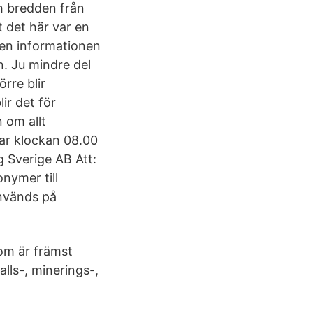
h bredden från
 det här var en
den informationen
. Ju mindre del
rre blir
ir det för
n om allt
gar klockan 08.00
 Sverige AB Att:
nymer till
nvänds på
som är främst
lls-, minerings-,