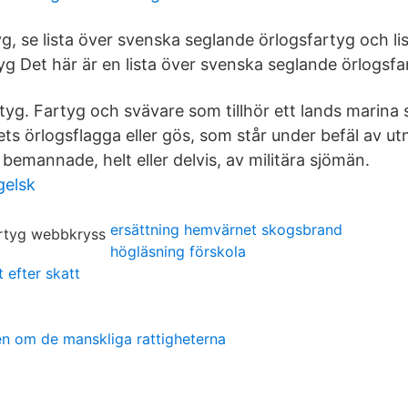
yg, se lista över svenska seglande örlogsfartyg och l
yg Det här är en lista över svenska seglande örlogsfa
yg. Fartyg och svävare som tillhör ett lands marina s
ets örlogsflagga eller gös, som står under befäl av 
 bemannade, helt eller delvis, av militära sjömän.
gelsk
ersättning hemvärnet skogsbrand
högläsning förskola
 efter skatt
n om de manskliga rattigheterna