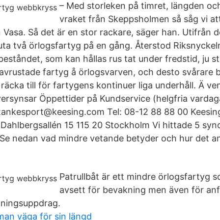
– Med storleken på timret, längden oc
vraket från Skeppsholmen så såg vi att
 Vasa. Så det är en stor rackare, säger han. Utifrån 
ta två örlogsfartyg på en gång. Återstod Riksnyckeln
eståndet, som kan hållas rus tat under fredstid, ju stö
vrustade fartyg å örlogsvarven, och desto svårare bl
räcka till för fartygens kontinuer­ liga underhåll. Ä ve
ersynsar­ Öppettider på Kundservice (helgfria varda
 tankesport@keesing.com Tel: 08-12 88 88 00 Keesing
 Dahlbergsallén 15 115 20 Stockholm Vi hittade 5 syno
 Se nedan vad mindre vetande betyder och hur det a
Patrullbåt är ett mindre örlogsfartyg 
avsett för bevakning men även för anfa
aningsuppdrag.
an väga för sin längd