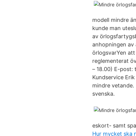
modell mindre än
kunde man uteslu
av örlogsfartygsb
anhopningen av a
örlogsvarYen att 
reglementerat öv
– 18.00) E-post:
Kundservice Erik
mindre vetande.
svenska.
eskort- samt sp
Hur mycket ska m