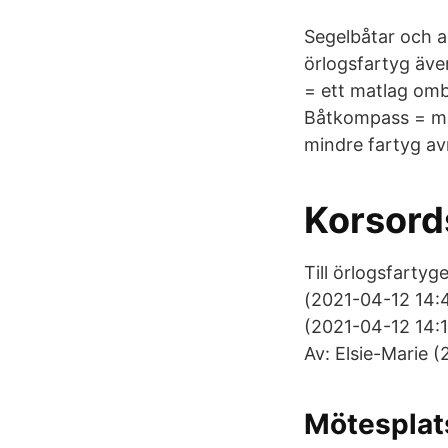
Segelbåtar och a
örlogsfartyg äve
= ett matlag omb
Båtkompass = mi
mindre fartyg avr
Korsord
Till örlogsfarty
(2021-04-12 14:4
(2021-04-12 14:1
Av: Elsie-Marie 
Mötesplats