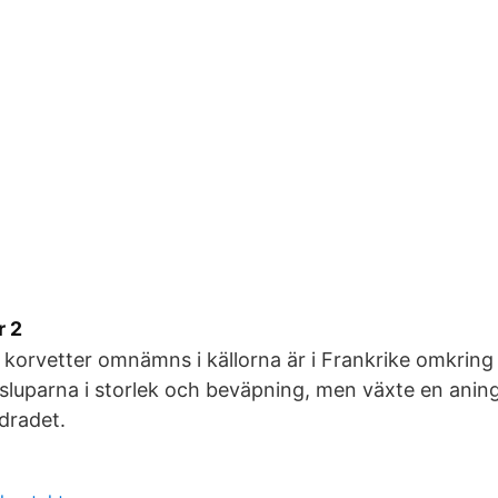
r 2
korvetter omnämns i källorna är i Frankrike omkring 
luparna i storlek och beväpning, men växte en anin
dradet.