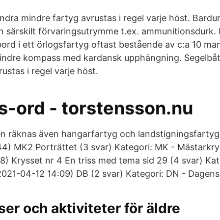
ndra mindre fartyg avrustas i regel varje höst. Bardu
n särskilt förvaringsutrymme t.ex. ammunitionsdurk.
ord i ett örlogsfartyg oftast bestående av c:a 10 ma
ndre kompass med kardansk upphängning. Segelbåt
ustas i regel varje höst.
s-ord - torstensson.nu
gen räknas även hangarfartyg och landstigningsfartyg
4) MK2 Porträttet (3 svar) Kategori: MK - Mästarkrys
8) Krysset nr 4 En triss med tema sid 29 (4 svar) Kat
(2021-04-12 14:09) DB (2 svar) Kategori: DN - Dagens
er och aktiviteter för äldre