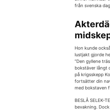
från svenska dag
Akterdä
midskep
Hon kunde också
lustjakt gjorde
”Den gyllene trä
bokstäver långt 
på krigsskepp Ko
fortsätter din n
med bokstaven f 
BESLÅ SELEK-TERA
bevakning. Dock 