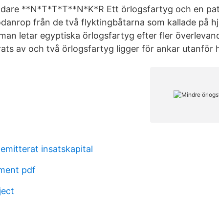
dare **N*T*T*T**N*K*R Ett örlogsfartyg och en patr
ödanrop från de två flyktingbåtarna som kallade på hjä
man letar egyptiska örlogsfartyg efter fler överlevan
rats av och två örlogsfartyg ligger för ankar utanför h
emitterat insatskapital
ment pdf
ject
d