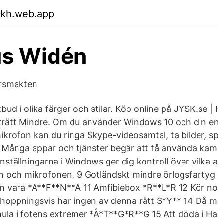
xkh.web.app
s Widén
arsmakten
tbud i olika färger och stilar. Köp online på JYSK.se | 
rrätt Mindre. Om du använder Windows 10 och din en
krofon kan du ringa Skype-videosamtal, ta bilder, spe
Många appar och tjänster begär att få använda kame
nställningarna i Windows ger dig kontroll över vilka
 och mikrofonen. 9 Gotländskt mindre örlogsfartyg
en vara *A**F**N**A 11 Amfibiebox *R**L*R 12 Kör nog
hoppningsvis har ingen av denna rätt S*Y** 14 Då 
ula i fotens extremer *Å*T**G*R**G 15 Att döda i H