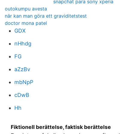
snapchat para sony xperia
outokumpu avesta
när kan man göra ett graviditetstest
doctor mona patel
GDX
nHhdg
FG
aZzBv
mbNpP
cDwB
Hh
Fiktionell berättelse, faktisk berättelse